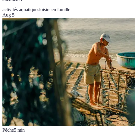
activités aquatiques
loisirs en famille
Aug 5
Pêche
5
min