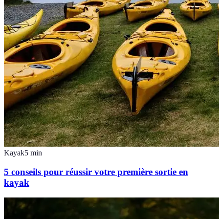
Kayak
5
min
5 conseils pour réussir votre première sortie en
kayak