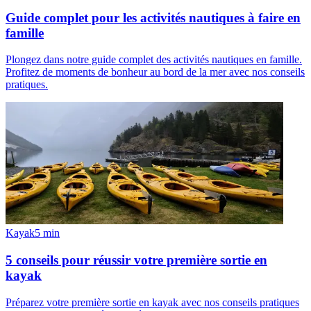
Guide complet pour les activités nautiques à faire en
famille
Plongez dans notre guide complet des activités nautiques en famille.
Profitez de moments de bonheur au bord de la mer avec nos conseils
pratiques.
Kayak
5
min
5 conseils pour réussir votre première sortie en
kayak
Préparez votre première sortie en kayak avec nos conseils pratiques