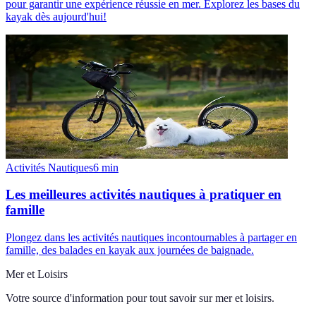
pour garantir une expérience réussie en mer. Explorez les bases du
kayak dès aujourd'hui!
Activités Nautiques
6
min
Les meilleures activités nautiques à pratiquer en
famille
Plongez dans les activités nautiques incontournables à partager en
famille, des balades en kayak aux journées de baignade.
Mer et Loisirs
Votre source d'information pour tout savoir sur
mer et loisirs
.