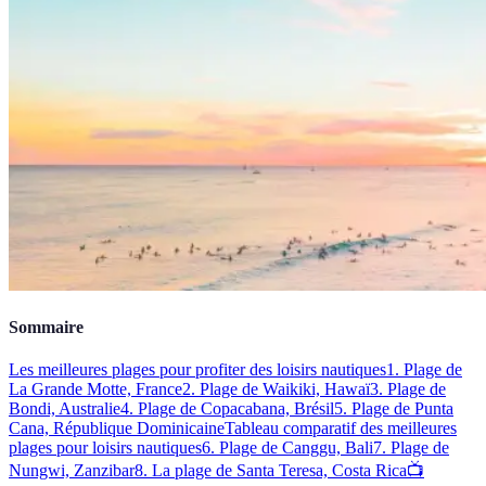
Sommaire
Les meilleures plages pour profiter des loisirs nautiques
1. Plage de
La Grande Motte, France
2. Plage de Waikiki, Hawaï
3. Plage de
Bondi, Australie
4. Plage de Copacabana, Brésil
5. Plage de Punta
Cana, République Dominicaine
Tableau comparatif des meilleures
plages pour loisirs nautiques
6. Plage de Canggu, Bali
7. Plage de
Nungwi, Zanzibar
8. La plage de Santa Teresa, Costa Rica
📺