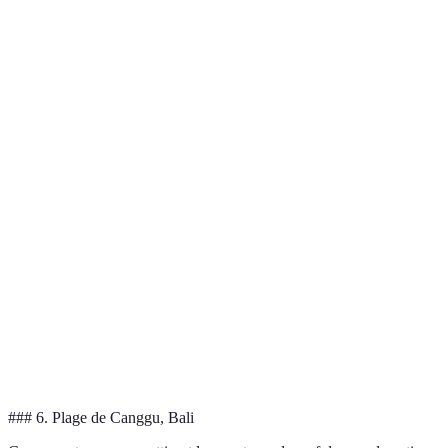
Critère
La Grande Motte
Waikiki
Bondi
Surf,
Type
Surf,
Surf, Paddle
Cerf-
d'activités
Snorkeling
volant
Ambiance
Festive
Décontractée
Animée
Surveillances
Oui
Oui
Oui
Services
Cours de
Cours de
Écoles de surf
disponibles
surf
surf
Accessibilité
Familiale
Familiale
Familiale
### 6. Plage de Canggu, Bali