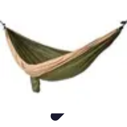
Mer et Loisirs
Activités Nautiques
Préparation
Astuces Nautiques
Paddle
Navigation
Mer et Loisirs