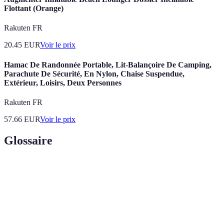
Flottant (Orange)
Rakuten FR
20.45
EUR
Voir le prix
Hamac De Randonnée Portable, Lit-Balançoire De Camping,
Parachute De Sécurité, En Nylon, Chaise Suspendue,
Extérieur, Loisirs, Deux Personnes
Rakuten FR
57.66
EUR
Voir le prix
Glossaire
Terme
Définition
Loisirs
Activités de loisir pratiquées sur ou dans l'eau,
nautiques
comme le surf ou la plongée.