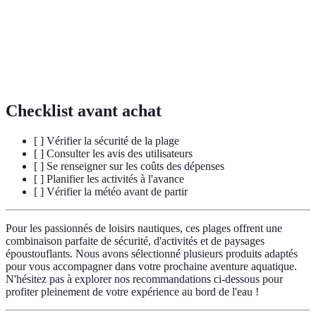
Eau
Type d'eau que l'on trouve dans certaines plages,
turquoise
caractérisée par une couleur bleue claire.
Planche à
Sport nautique qui consiste à glisser sur l'eau en
voile
utilisant une voile montée sur une planche.
Checklist avant achat
[ ] Vérifier la sécurité de la plage
[ ] Consulter les avis des utilisateurs
[ ] Se renseigner sur les coûts des dépenses
[ ] Planifier les activités à l'avance
[ ] Vérifier la météo avant de partir
Pour les passionnés de loisirs nautiques, ces plages offrent une
combinaison parfaite de sécurité, d'activités et de paysages
époustouflants. Nous avons sélectionné plusieurs produits adaptés
pour vous accompagner dans votre prochaine aventure aquatique.
N'hésitez pas à explorer nos recommandations ci-dessous pour
profiter pleinement de votre expérience au bord de l'eau !