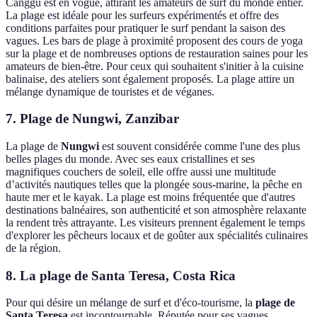
Canggu est en vogue, attirant les amateurs de surf du monde entier.
La plage est idéale pour les surfeurs expérimentés et offre des
conditions parfaites pour pratiquer le surf pendant la saison des
vagues. Les bars de plage à proximité proposent des cours de yoga
sur la plage et de nombreuses options de restauration saines pour les
amateurs de bien-être. Pour ceux qui souhaitent s'initier à la cuisine
balinaise, des ateliers sont également proposés. La plage attire un
mélange dynamique de touristes et de véganes.
7. Plage de Nungwi, Zanzibar
La plage de
Nungwi
est souvent considérée comme l'une des plus
belles plages du monde. Avec ses eaux cristallines et ses
magnifiques couchers de soleil, elle offre aussi une multitude
d’activités nautiques telles que la plongée sous-marine, la pêche en
haute mer et le kayak. La plage est moins fréquentée que d'autres
destinations balnéaires, son authenticité et son atmosphère relaxante
la rendent très attrayante. Les visiteurs prennent également le temps
d'explorer les pêcheurs locaux et de goûter aux spécialités culinaires
de la région.
8. La plage de Santa Teresa, Costa Rica
Pour qui désire un mélange de surf et d'éco-tourisme, la
plage de
Santa Teresa
est incontournable. Réputée pour ses vagues