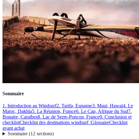
Sommaire
1. Introduction au Windsurf
2. Tarifa, Espagne
3. Maui, Hawaï
4. Le
Maroc, Dakhla
5. La Réunion, France
6. Le Cap, Afrique du Sud
7.
Bonaire, Caraïbes
8. Lac de Serre-Ponçon, France
9. Conclusion et
checklist
Checklist des destinations windsurf :
Glossaire
Checklist
avant achat
Sommaire
(
12
sections
)