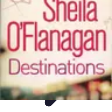
Mer et Loisirs
Activités Nautiques
Préparation
Astuces Nautiques
Paddle
Navigation
Mer et Loisirs