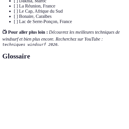
[ ] Dakhla, Maroc
[ ] La Réunion, France
[ ] Le Cap, Afrique du Sud
[ ] Bonaire, Caraïbes
[ ] Lac de Serre-Ponçon, France
📺 Pour aller plus loin :
Découvrez les meilleures techniques de
windsurf et bien plus encore. Recherchez sur YouTube :
.
techniques windsurf 2026
Glossaire
Terme
Définition
Sport nautique qui combine un surf avec une voile en
Windsurf
utilisant le vent pour se propulser.
Mouvements d'eau causés par le vent qui peuvent être
Vagues
utilisés pour réaliser des sauts et des figures.
Type de windsurf où le pratiquant réalise des figures
Freestyle