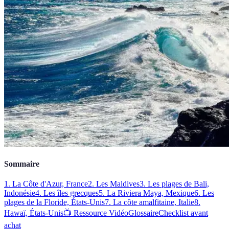
Sommaire
1. La Côte d'Azur, France
2. Les Maldives
3. Les plages de Bali,
Indonésie
4. Les îles grecques
5. La Riviera Maya, Mexique
6. Les
plages de la Floride, États-Unis
7. La côte amalfitaine, Italie
8.
Hawaï, États-Unis
📺 Ressource Vidéo
Glossaire
Checklist avant
achat