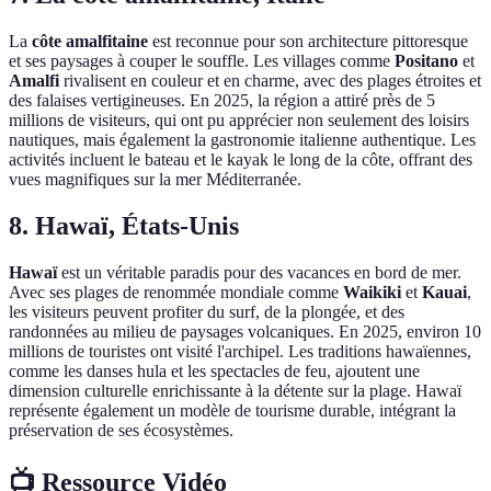
La
côte amalfitaine
est reconnue pour son architecture pittoresque
et ses paysages à couper le souffle. Les villages comme
Positano
et
Amalfi
rivalisent en couleur et en charme, avec des plages étroites et
des falaises vertigineuses. En 2025, la région a attiré près de 5
millions de visiteurs, qui ont pu apprécier non seulement des loisirs
nautiques, mais également la gastronomie italienne authentique. Les
activités incluent le bateau et le kayak le long de la côte, offrant des
vues magnifiques sur la mer Méditerranée.
8. Hawaï, États-Unis
Hawaï
est un véritable paradis pour des vacances en bord de mer.
Avec ses plages de renommée mondiale comme
Waikiki
et
Kauai
,
les visiteurs peuvent profiter du surf, de la plongée, et des
randonnées au milieu de paysages volcaniques. En 2025, environ 10
millions de touristes ont visité l'archipel. Les traditions hawaïennes,
comme les danses hula et les spectacles de feu, ajoutent une
dimension culturelle enrichissante à la détente sur la plage. Hawaï
représente également un modèle de tourisme durable, intégrant la
préservation de ses écosystèmes.
📺 Ressource Vidéo