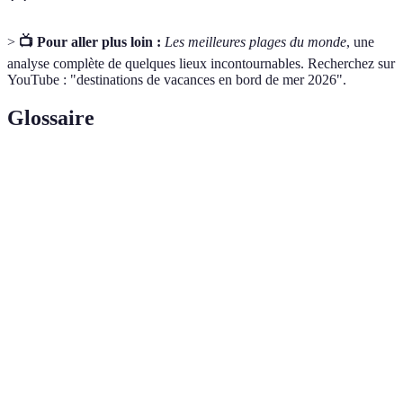
>
📺 Pour aller plus loin :
Les meilleures plages du monde
, une
analyse complète de quelques lieux incontournables. Recherchez sur
YouTube : "destinations de vacances en bord de mer 2026".
Glossaire
Terme
Définition
Loisirs
Activités récréatives pratiquées sur l'eau, incluant la
nautiques
natation, le surf, et la navigation.
Des gouffres d'eau douce, souvent associés aux
Cénotes
systèmes de grottes dans des régions calcaire comme
le Mexique.
Un système dynamique d'organismes vivant dans la
Écosystème
mer, incluant poissons, coraux, et autres formes de
marin
vie aquatique.