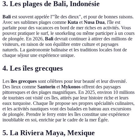
3. Les plages de Bali, Indonésie
Bali
est souvent appelée l'"île des dieux", et pour de bonnes raisons.
Avec ses sublimes plages comme
Kuta
et
Nusa Dua
, l'île est
parfaite pour des vacances en bord de mer riches en activités. Vous
pouvez pratiquer le surf, le snorkeling ou même participer à un cours
de plongée. En 2026,
Bali
devrait continuer à attirer des millions de
visiteurs, en raison de son équilibre entre culture et paysages
naturels. La gastronomie balinaise et les traditions locales font de
chaque séjour une expérience unique.
4. Les îles grecques
Les
îles grecques
sont célèbres pour leur beauté et leur diversité.
Des lieux comme
Santorin
et
Mykonos
offrent des paysages
pittoresques et des plages magnifiques. En 2025, environ 10 millions
de touristes ont visité ces îles, attirés par leur histoire riche et leurs
eaux turquoise. Chaque île propose ses propres spécialités culinaires,
et les activités nautiques vont des balades en bateau aux excursions
de plongée. Prendre le ferry entre les îles constitue une expérience
inoubliable en soi, enrichie par le cadre de la mer Égée.
5. La Riviera Maya, Mexique