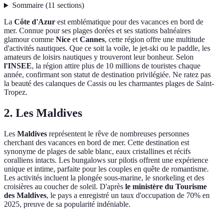
Sommaire
(
11
sections
)
La
Côte d'Azur
est emblématique pour des vacances en bord de
mer. Connue pour ses plages dorées et ses stations balnéaires
glamour comme
Nice
et
Cannes
, cette région offre une multitude
d'activités nautiques. Que ce soit la voile, le jet-ski ou le paddle, les
amateurs de loisirs nautiques y trouveront leur bonheur. Selon
l'INSEE
, la région attire plus de 10 millions de touristes chaque
année, confirmant son statut de destination privilégiée. Ne ratez pas
la beauté des calanques de Cassis ou les charmantes plages de Saint-
Tropez.
2. Les Maldives
Les
Maldives
représentent le rêve de nombreuses personnes
cherchant des vacances en bord de mer. Cette destination est
synonyme de plages de sable blanc, eaux cristallines et récifs
coralliens intacts. Les bungalows sur pilotis offrent une expérience
unique et intime, parfaite pour les couples en quête de romantisme.
Les activités incluent la plongée sous-marine, le snorkeling et des
croisières au coucher de soleil. D'après
le ministère du Tourisme
des Maldives
, le pays a enregistré un taux d'occupation de 70% en
2025, preuve de sa popularité indéniable.