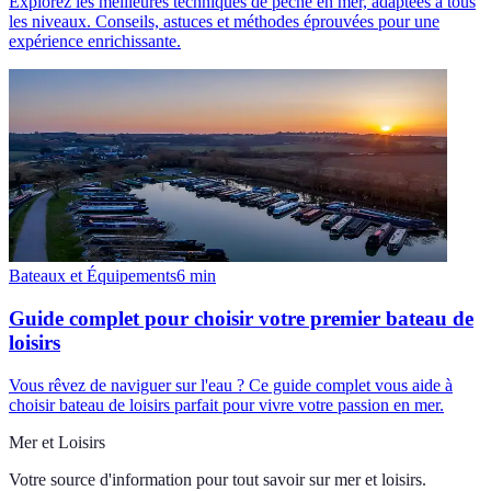
Explorez les meilleures techniques de pêche en mer, adaptées à tous
les niveaux. Conseils, astuces et méthodes éprouvées pour une
expérience enrichissante.
Bateaux et Équipements
6
min
Guide complet pour choisir votre premier bateau de
loisirs
Vous rêvez de naviguer sur l'eau ? Ce guide complet vous aide à
choisir bateau de loisirs parfait pour vivre votre passion en mer.
Mer et Loisirs
Votre source d'information pour tout savoir sur
mer et loisirs
.