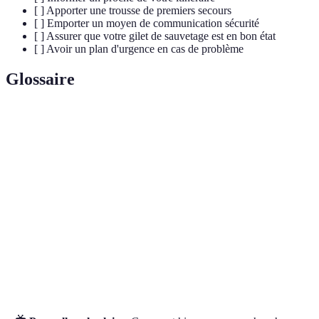
[ ] Apporter une trousse de premiers secours
[ ] Emporter un moyen de communication sécurité
[ ] Assurer que votre gilet de sauvetage est en bon état
[ ] Avoir un plan d'urgence en cas de problème
Glossaire
Terme
Définition
Embarcation légère et étroite, propulsée par une
Kayak
pagaie.
Instrument utilisé pour manœuvrer un kayak ou
Pagaie
un canoë.
Gilet de
Vêtement flottant conçu pour prévenir la
sauvetage
noyade.