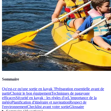
Sommaire
Qu'est-ce qu'une sortie en kayak ?
Préparation essentielle avant de
partir
Choisir le bon équipement
Techniques de pagayage
efficaces
Sécurité en kayak : les règles d'or
L'importance de la
météo
Planification d'itinéraire et navigation
Respect de
l'environnement
Checklist avant votre sortie
Glossaire