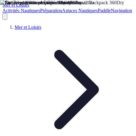
Mer et Loisirs
Activités Nautiques
Préparation
Astuces Nautiques
Paddle
Navigation
Mer et Loisirs