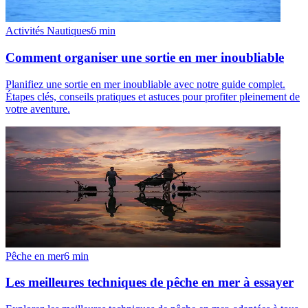
Activités Nautiques
6
min
Comment organiser une sortie en mer inoubliable
Planifiez une sortie en mer inoubliable avec notre guide complet.
Étapes clés, conseils pratiques et astuces pour profiter pleinement de
votre aventure.
Pêche en mer
6
min
Les meilleures techniques de pêche en mer à essayer