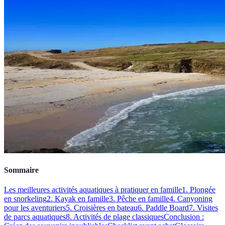
Sommaire
Les meilleures activités aquatiques à pratiquer en famille
1. Plongée
en snorkeling
2. Kayak en famille
3. Pêche en famille
4. Canyoning
pour les aventuriers
5. Croisières en bateau
6. Paddle Board
7. Visites
de parcs aquatiques
8. Activités de plage classiques
Conclusion :