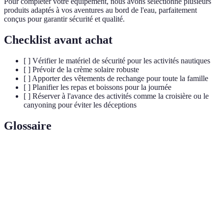
Pour compléter votre équipement, nous avons sélectionné plusieurs
produits adaptés à vos aventures au bord de l'eau, parfaitement
conçus pour garantir sécurité et qualité.
Checklist avant achat
[ ] Vérifier le matériel de sécurité pour les activités nautiques
[ ] Prévoir de la crème solaire robuste
[ ] Apporter des vêtements de rechange pour toute la famille
[ ] Planifier les repas et boissons pour la journée
[ ] Réserver à l'avance des activités comme la croisière ou le
canyoning pour éviter les déceptions
Glossaire
Terme
Définition
Un petit bateau léger, remonté sur l'eau par des
Kayak
pagaies.
Activité de plongée en apnée pour observer la vie
Snorkeling