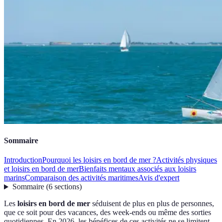
Sommaire
Introduction
Pourquoi les loisirs en bord de mer ?
Activités physiques
et loisirs en bord de mer
Bienfaits mentaux associés aux loisirs
marins
Comparaison des activités maritimes
Avis d'expert
Sommaire
(
6
sections
)
Les
loisirs en bord de mer
séduisent de plus en plus de personnes,
que ce soit pour des vacances, des week-ends ou même des sorties
quotidiennes. En 2026, les bénéfices de ces activités ne se limitent