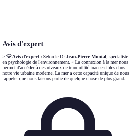
Kayak
dos
nature
de sauve
Détente, moments
Serviett
Plage
Relaxation globale
en famille
solaire
Avis d'expert
>
💡 Avis d'expert :
Selon le Dr
Jean-Pierre Montal
, spécialiste
en psychologie de l'environnement, « La connexion à la mer nous
permet d'accéder à des niveaux de tranquillité inaccessibles dans
notre vie urbaine moderne. La mer a cette capacité unique de nous
rappeler que nous faisons partie de quelque chose de plus grand.