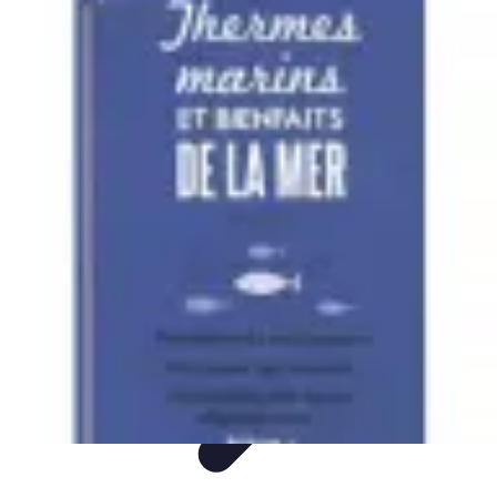
Mer et Loisirs
Activités Nautiques
Préparation
Astuces Nautiques
Paddle
Navigation
Mer et Loisirs