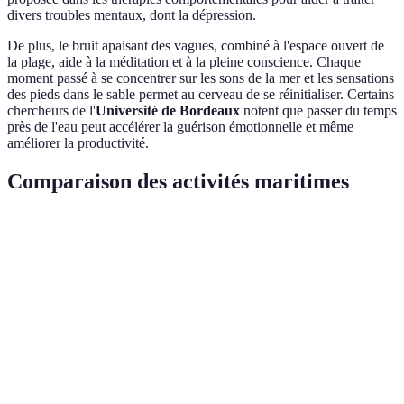
divers troubles mentaux, dont la dépression.
De plus, le bruit apaisant des vagues, combiné à l'espace ouvert de
la plage, aide à la méditation et à la pleine conscience. Chaque
moment passé à se concentrer sur les sons de la mer et les sensations
des pieds dans le sable permet au cerveau de se réinitialiser. Certains
chercheurs de l'
Université de Bordeaux
notent que passer du temps
près de l'eau peut accélérer la guérison émotionnelle et même
améliorer la productivité.
Comparaison des activités maritimes
Activité
Bénéfices physiques
Bénéfices mentaux
Équipem
Renforcement
Maillot 
Natation
Réduction du stress
musculaire
lunettes
Amélioration de
Planche,
Surf
Confiance en soi
l'équilibre
combina
Renforcement du
Connexion avec la
Kayak, p