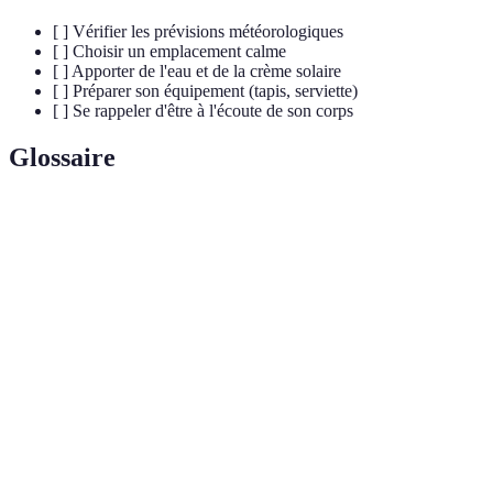
[ ] Vérifier les prévisions météorologiques
[ ] Choisir un emplacement calme
[ ] Apporter de l'eau et de la crème solaire
[ ] Préparer son équipement (tapis, serviette)
[ ] Se rappeler d'être à l'écoute de son corps
Glossaire
Terme
Définition
État de santé positive sur le plan physique, mental
Bien-être
et émotionnel.
Pratique mentale visant à atteindre une conscience
Méditation
pleine.
Pleine
État d'attention centrée sur le moment présent, sans
conscience
jugement.