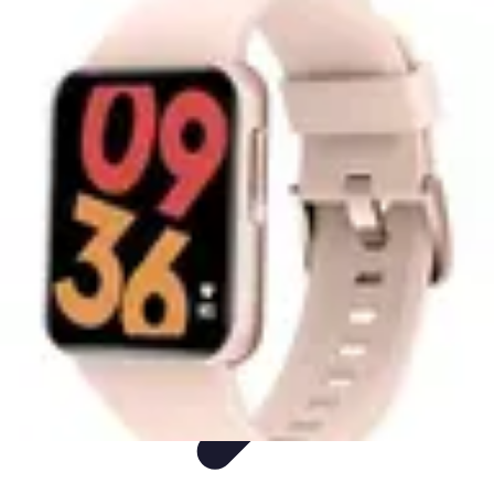
Mer et Loisirs
Activités Nautiques
Préparation
Astuces Nautiques
Paddle
Navigation
Mer et Loisirs