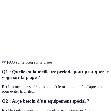
Musique ou
Yoga sur
Sons ambiants
Vagues et oiseaux
silence
plage
Dépend
Interaction
Souvent en
Variable
des
sociale
petits groupes
préféren
Forfait ou
Yoga sur
Coût
Souvent gratuit
abonnement
plage
## FAQ sur le yoga sur la plage
Q1 : Quelle est la meilleure période pour pratiquer le
yoga sur la plage ?
R :
Les meilleures périodes sont tôt le matin ou en fin d'après-midi
pour éviter la chaleur.
Q2 : Ai-je besoin d'un équipement spécial ?
R :
Un tapis de yoga ou une serviette est recommandé pour une