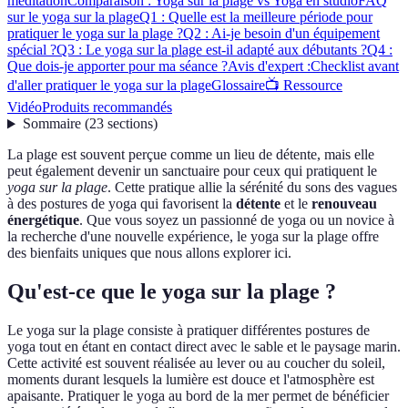
méditation
Comparaison : Yoga sur la plage vs Yoga en studio
FAQ
sur le yoga sur la plage
Q1 : Quelle est la meilleure période pour
pratiquer le yoga sur la plage ?
Q2 : Ai-je besoin d'un équipement
spécial ?
Q3 : Le yoga sur la plage est-il adapté aux débutants ?
Q4 :
Que dois-je apporter pour ma séance ?
Avis d'expert :
Checklist avant
d'aller pratiquer le yoga sur la plage
Glossaire
📺 Ressource
Vidéo
Produits recommandés
Sommaire
(
23
sections
)
La plage est souvent perçue comme un lieu de détente, mais elle
peut également devenir un sanctuaire pour ceux qui pratiquent le
yoga sur la plage
. Cette pratique allie la sérénité du sons des vagues
à des postures de yoga qui favorisent la
détente
et le
renouveau
énergétique
. Que vous soyez un passionné de yoga ou un novice à
la recherche d'une nouvelle expérience, le yoga sur la plage offre
des bienfaits uniques que nous allons explorer ici.
Qu'est-ce que le yoga sur la plage ?
Le yoga sur la plage consiste à pratiquer différentes postures de
yoga tout en étant en contact direct avec le sable et le paysage marin.
Cette activité est souvent réalisée au lever ou au coucher du soleil,
moments durant lesquels la lumière est douce et l'atmosphère est
apaisante. Pratiquer le yoga au bord de la mer permet de bénéficier