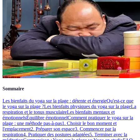
Sommaire
Les bienfaits du yoga sur la plage : détente et énergie
Qu'est-ce que
le yoga sur la plage ?
Les bienfaits physiques du yoga sur la plage
La
respiration et le tonus musculaire
Les bienfaits mentaux et
émotionnels
Équilibre émotionnel
Comment pratiquer le yoga sur la
plage : une méthode pas-à-pas
1. Choisir le bon moment et
l'emplacement
2. Préparer son espace
3. Commencer par la
respiration
4. Pratiquer des postures adaptées
5. Terminer avec la