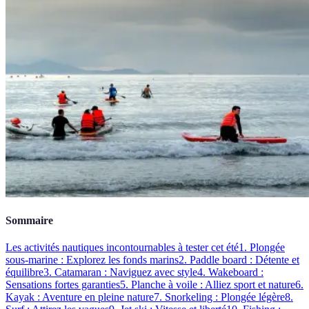
Sommaire
Les activités nautiques incontournables à tester cet été
1. Plongée
sous-marine : Explorez les fonds marins
2. Paddle board : Détente et
équilibre
3. Catamaran : Naviguez avec style
4. Wakeboard :
Sensations fortes garanties
5. Planche à voile : Alliez sport et nature
6.
Kayak : Aventure en pleine nature
7. Snorkeling : Plongée légère
8.