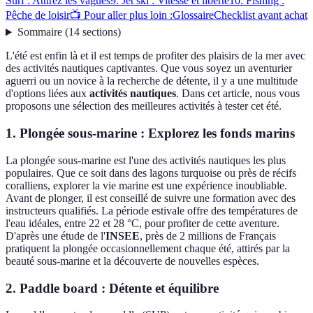
Surf : Attirez les vagues
9. Jet ski : Vitesse et liberté
10. Fishing :
Pêche de loisir
📺 Pour aller plus loin :
Glossaire
Checklist avant achat
Sommaire
(
14
sections
)
L'été est enfin là et il est temps de profiter des plaisirs de la mer avec
des activités nautiques captivantes. Que vous soyez un aventurier
aguerri ou un novice à la recherche de détente, il y a une multitude
d'options liées aux
activités nautiques
. Dans cet article, nous vous
proposons une sélection des meilleures activités à tester cet été.
1. Plongée sous-marine : Explorez les fonds marins
La plongée sous-marine est l'une des activités nautiques les plus
populaires. Que ce soit dans des lagons turquoise ou près de récifs
coralliens, explorer la vie marine est une expérience inoubliable.
Avant de plonger, il est conseillé de suivre une formation avec des
instructeurs qualifiés. La période estivale offre des températures de
l'eau idéales, entre 22 et 28 °C, pour profiter de cette aventure.
D'après une étude de l'
INSEE
, près de 2 millions de Français
pratiquent la plongée occasionnellement chaque été, attirés par la
beauté sous-marine et la découverte de nouvelles espèces.
2. Paddle board : Détente et équilibre