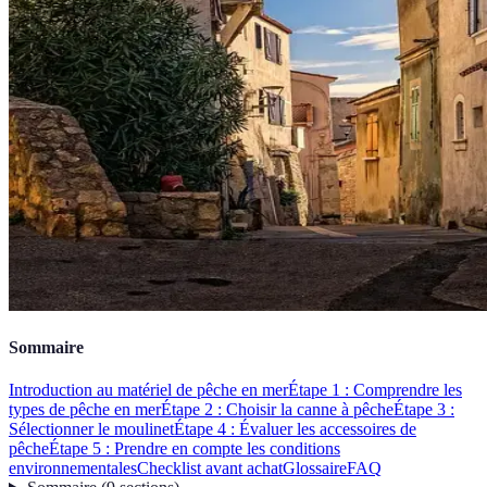
Sommaire
Introduction au matériel de pêche en mer
Étape 1 : Comprendre les
types de pêche en mer
Étape 2 : Choisir la canne à pêche
Étape 3 :
Sélectionner le moulinet
Étape 4 : Évaluer les accessoires de
pêche
Étape 5 : Prendre en compte les conditions
environnementales
Checklist avant achat
Glossaire
FAQ