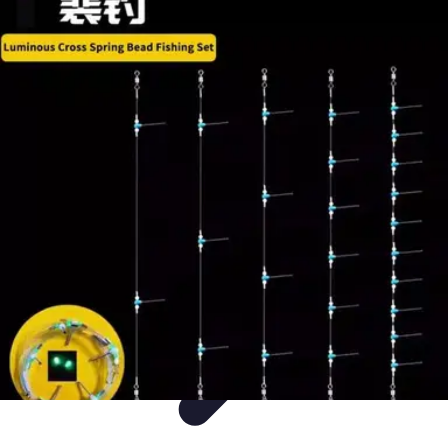
Mer et Loisirs
Activités Nautiques
Préparation
Astuces Nautiques
Paddle
Navigation
Mer et Loisirs