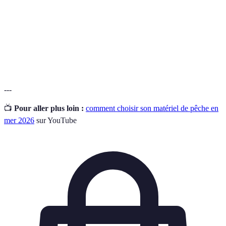
Leurre
lorsqu’une ligne est lancée.
Action
La flexibilité de la canne qui détermine comment elle
de la
va réagir au combat avec un poisson.
canne
---
📺
Pour aller plus loin :
comment choisir son matériel de pêche en
mer 2026
sur YouTube