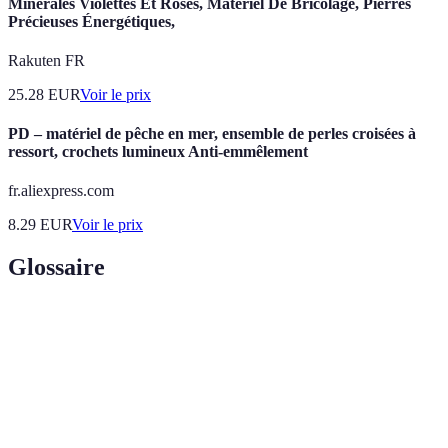
Minérales Violettes Et Roses, Matériel De Bricolage, Pierres
Précieuses Énergétiques,
Rakuten FR
25.28
EUR
Voir le prix
PD – matériel de pêche en mer, ensemble de perles croisées à
ressort, crochets lumineux Anti-emmêlement
fr.aliexpress.com
8.29
EUR
Voir le prix
Glossaire
Terme
Définition
Dispositif permettant de rembobiner la ligne de pêche
Moulinet
après un lancer.
Appât artificiel utilisé pour attirer les poissons