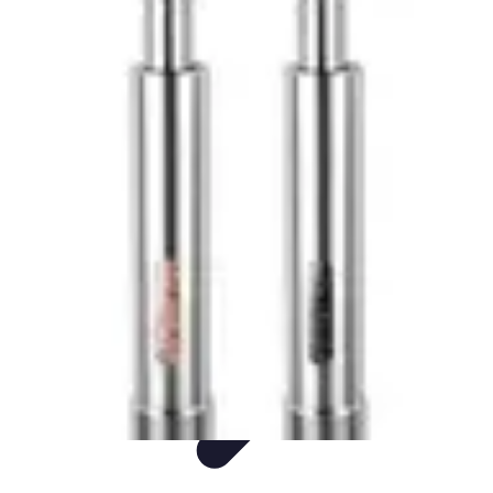
Mer et Loisirs
Activités Nautiques
Préparation
Astuces Nautiques
Paddle
Navigation
Mer et Loisirs