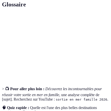
Glossaire
Terme
Définition
Gilet de
Vêtement flottant conçu pour maintenir une personne
sauvetage
à la surface de l'eau.
Cartes
Représentations graphiques des zones maritimes et
maritimes
des côtes, utiles pour la navigation.
Variation régulière du niveau de la mer causée par
Marée
l'attraction gravitationnelle de la lune et du soleil.
>
📺 Pour aller plus loin :
Découvrez les incontournables pour
réussir votre sortie en mer en famille
, une analyse complète de
[sujet]. Recherchez sur YouTube :
.
sortie en mer famille 2026
🧠 Quiz rapide :
Quelle est l'une des plus belles destinations