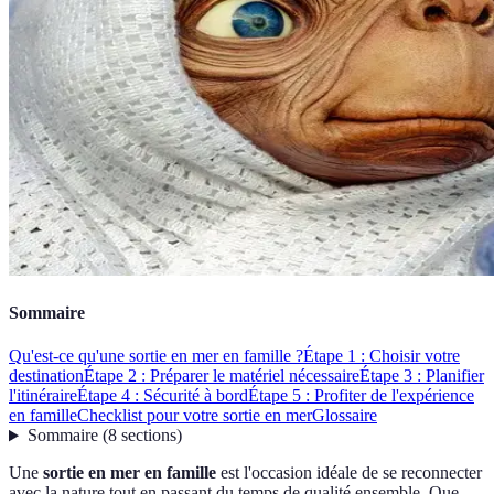
Sommaire
Qu'est-ce qu'une sortie en mer en famille ?
Étape 1 : Choisir votre
destination
Étape 2 : Préparer le matériel nécessaire
Étape 3 : Planifier
l'itinéraire
Étape 4 : Sécurité à bord
Étape 5 : Profiter de l'expérience
en famille
Checklist pour votre sortie en mer
Glossaire
Sommaire
(
8
sections
)
Une
sortie en mer en famille
est l'occasion idéale de se reconnecter
avec la nature tout en passant du temps de qualité ensemble. Que