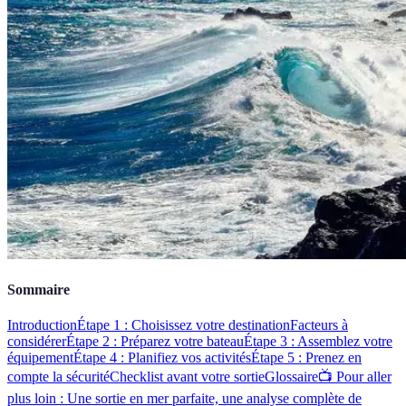
Sommaire
Introduction
Étape 1 : Choisissez votre destination
Facteurs à
considérer
Étape 2 : Préparez votre bateau
Étape 3 : Assemblez votre
équipement
Étape 4 : Planifiez vos activités
Étape 5 : Prenez en
compte la sécurité
Checklist avant votre sortie
Glossaire
📺 Pour aller
plus loin : Une sortie en mer parfaite, une analyse complète de