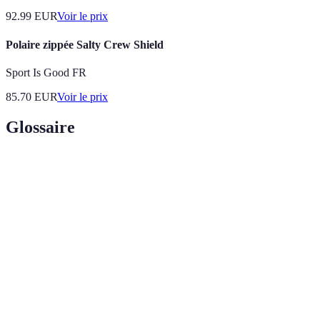
92.99
EUR
Voir le prix
Polaire zippée Salty Crew Shield
Sport Is Good FR
85.70
EUR
Voir le prix
Glossaire
Terme
Définition
Sortie en
Activité récréative ou commerciale impliquant la
mer
navigation en mer.
Bateau
Véhicule flottant conçu pour la navigation sur l'eau.
Acte de diriger un bateau d'un endroit à un autre en
Navigation
utilisant des instruments de mesure.