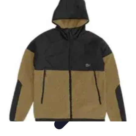
Mer et Loisirs
Activités Nautiques
Préparation
Astuces Nautiques
Paddle
Navigation
Mer et Loisirs