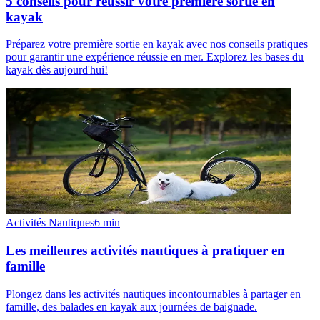
5 conseils pour réussir votre première sortie en
kayak
Préparez votre première sortie en kayak avec nos conseils pratiques
pour garantir une expérience réussie en mer. Explorez les bases du
kayak dès aujourd'hui!
Activités Nautiques
6
min
Les meilleures activités nautiques à pratiquer en
famille
Plongez dans les activités nautiques incontournables à partager en
famille, des balades en kayak aux journées de baignade.