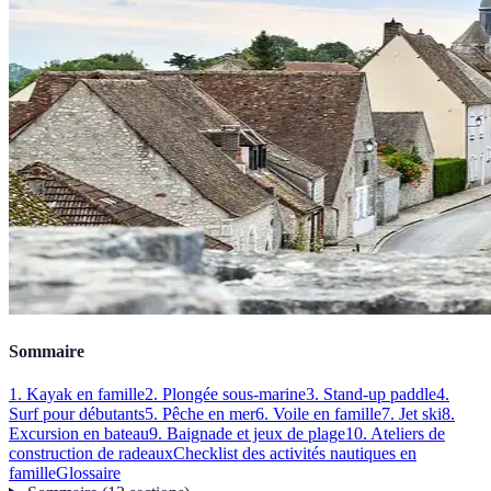
Sommaire
1. Kayak en famille
2. Plongée sous-marine
3. Stand-up paddle
4.
Surf pour débutants
5. Pêche en mer
6. Voile en famille
7. Jet ski
8.
Excursion en bateau
9. Baignade et jeux de plage
10. Ateliers de
construction de radeaux
Checklist des activités nautiques en
famille
Glossaire