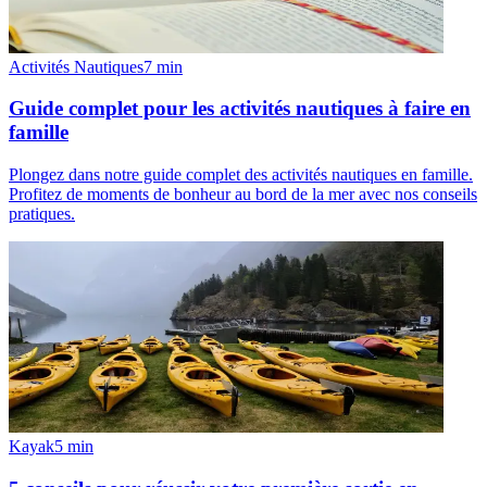
Activités Nautiques
7
min
Guide complet pour les activités nautiques à faire en
famille
Plongez dans notre guide complet des activités nautiques en famille.
Profitez de moments de bonheur au bord de la mer avec nos conseils
pratiques.
Kayak
5
min