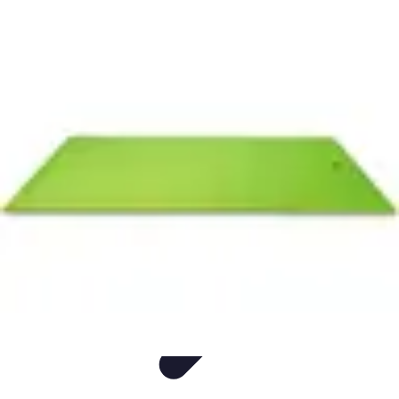
Mer et Loisirs
Activités Nautiques
Préparation
Astuces Nautiques
Paddle
Navigation
Mer et Loisirs